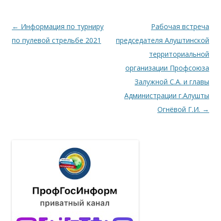
Навигация по записям
←
Информация по турниру
Рабочая встреча
по пулевой стрельбе 2021
председателя Алуштинской
территориальной
организации Профсоюза
Залужной С.А. и главы
Администрации г.Алушты
Огнёвой Г.И.
→