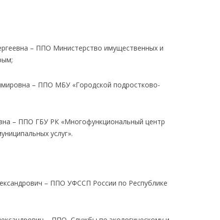
геевна – ППО Министерство имущественных и
рым;
мировна – ППО МБУ «Городской подростково-
а – ППО ГБУ РК «Многофункциональный центр
униципальных услуг».
ександрович – ППО УФССП России по Республике
ександрович – ППО Службы по экологическому и