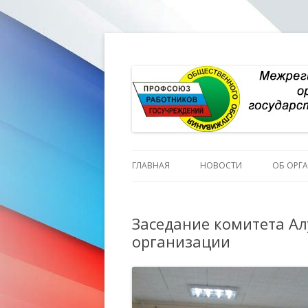
ГЛАВНАЯ
НОВОСТИ
ОБ ОРГ
ИСТОР
Заседание комитета А
ПЕРСО
организации
СТРУКТ
СОСТА
СОСТА