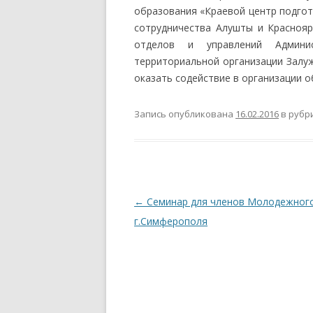
образования «Краевой центр подгот
сотрудничества Алушты и Краснояр
отделов и управлений Админи
территориальной организации Залуж
оказать содействие в организации о
Запись опубликована
16.02.2016
в рубр
Навигация по записям
←
Семинар для членов Молодежного
г.Симферополя