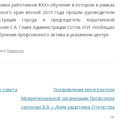
овки работников ЖКХ» обучение в котором в рамках
ского края весной 2015 года прошли руководители
страции города и председатель Алуштинской
ная С.А. Глава Администрации Сотов И.И. пообещал
бучения профсоюзного актива в указанном центре.
ике
Новости
.
 совета
Поздравление председателя
Межрегиональной организации Профсоюза
сазонова В.В. с Днем защитника Отечества
→