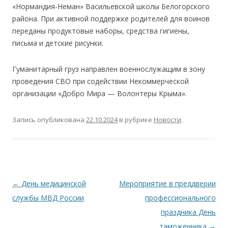
«Нормандия-Неман» Васильевской школы Белогорского
района. При активной поддержке родителей для воинов
переданы продуктовые наборы, средства гигиены,
письма и детские рисунки.
Гуманитарный груз направлен военнослужащим в зону
проведения СВО при содействии Некоммерческой
организации «Добро Мира — Волонтеры Крыма».
Запись опубликована
22.10.2024
в рубрике
Новости
.
Навигация по записям
←
День медицинской
Мероприятие в преддверии
службы МВД России
профессионального
праздника День
таможенника
→