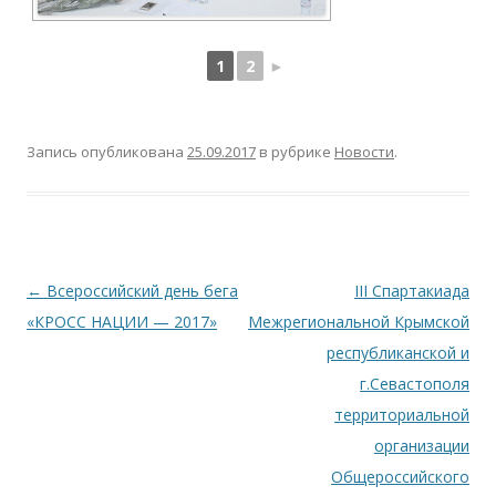
1
2
►
Запись опубликована
25.09.2017
в рубрике
Новости
.
Навигация по записям
←
Всероссийский день бега
III Спартакиада
«КРОСС НАЦИИ — 2017»
Межрегиональной Крымской
республиканской и
г.Севастополя
территориальной
организации
Общероссийского