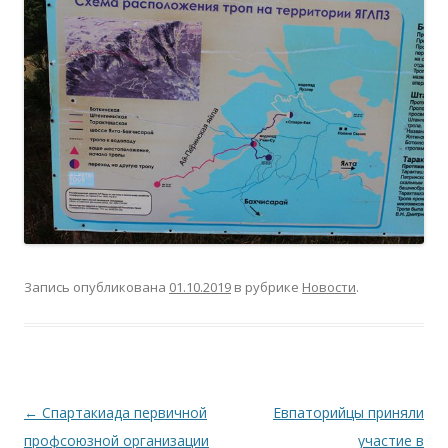
Запись опубликована
01.10.2019
в рубрике
Новости
.
Навигация по записям
←
Спартакиада первичной
Евпаторийцы приняли
профсоюзной организации
участие в