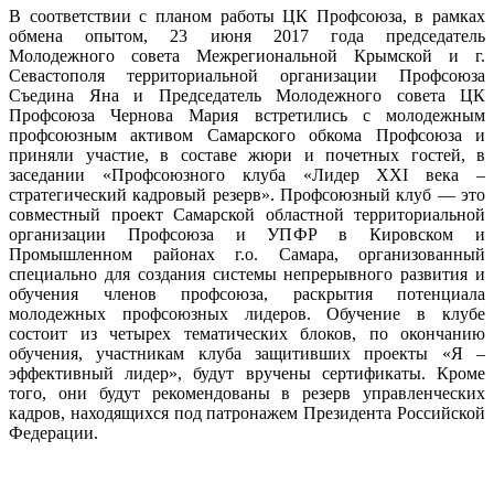
В соответствии с планом работы ЦК Профсоюза, в рамках
обмена опытом, 23 июня 2017 года председатель
Молодежного совета Межрегиональной Крымской и г.
Севастополя территориальной организации Профсоюза
Съедина Яна и Председатель Молодежного совета ЦК
Профсоюза Чернова Мария встретились с молодежным
профсоюзным активом Самарского обкома Профсоюза и
приняли участие, в составе жюри и почетных гостей, в
заседании «Профсоюзного клуба «Лидер XXI века –
стратегический кадровый резерв». Профсоюзный клуб — это
совместный проект Самарской областной территориальной
организации Профсоюза и УПФР в Кировском и
Промышленном районах г.о. Самара, организованный
специально для создания системы непрерывного развития и
обучения членов профсоюза, раскрытия потенциала
молодежных профсоюзных лидеров. Обучение в клубе
состоит из четырех тематических блоков, по окончанию
обучения, участникам клуба защитивших проекты «Я –
эффективный лидер», будут вручены сертификаты. Кроме
того, они будут рекомендованы в резерв управленческих
кадров, находящихся под патронажем Президента Российской
Федерации.