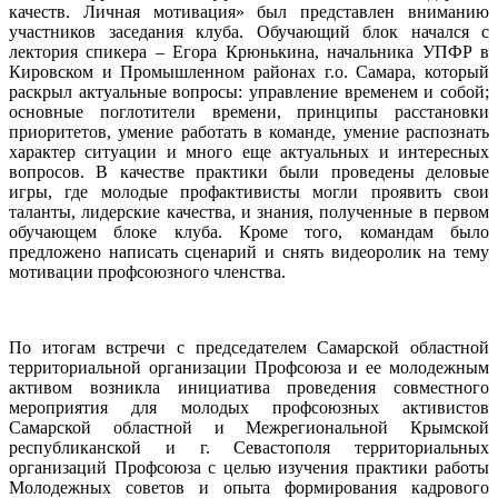
качеств. Личная мотивация» был представлен вниманию
участников заседания клуба. Обучающий блок начался с
лектория спикера – Егора Крюнькина, начальника УПФР в
Кировском и Промышленном районах г.о. Самара, который
раскрыл актуальные вопросы: управление временем и собой;
основные поглотители времени, принципы расстановки
приоритетов, умение работать в команде, умение распознать
характер ситуации и много еще актуальных и интересных
вопросов. В качестве практики были проведены деловые
игры, где молодые профактивисты могли проявить свои
таланты, лидерские качества, и знания, полученные в первом
обучающем блоке клуба. Кроме того, командам было
предложено написать сценарий и снять видеоролик на тему
мотивации профсоюзного членства.
По итогам встречи с председателем Самарской областной
территориальной организации Профсоюза и ее молодежным
активом возникла инициатива проведения совместного
мероприятия для молодых профсоюзных активистов
Самарской областной и Межрегиональной Крымской
республиканской и г. Севастополя территориальных
организаций Профсоюза с целью изучения практики работы
Молодежных советов и опыта формирования кадрового