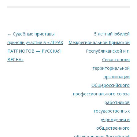
Навигация по записям
←
Судебные приставы
5 летний юбилей
приняли участие в «ИГРАХ
Межрегиональной Крымской
ПАТРИОТОВ — РУССКАЯ
Республиканской и г.
ВЕСНА»
Севастополя
территориальной
организации
Общероссийского
профессионального союза
работников
государственных
учреждений и
общественного
обслуживания Российской