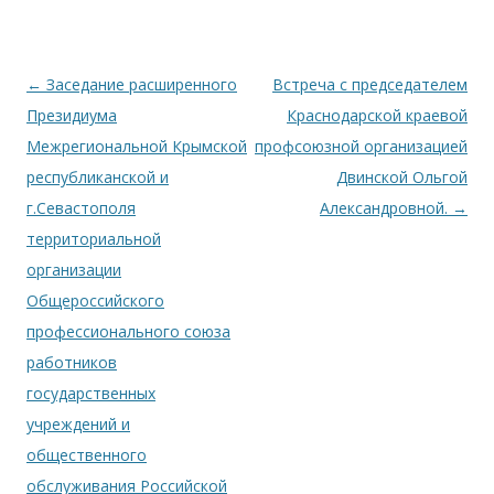
Навигация по записям
←
Заседание расширенного
Встреча с председателем
Президиума
Краснодарской краевой
Межрегиональной Крымской
профсоюзной организацией
республиканской и
Двинской Ольгой
г.Севастополя
Александровной.
→
территориальной
организации
Общероссийского
профессионального союза
работников
государственных
учреждений и
общественного
обслуживания Российской