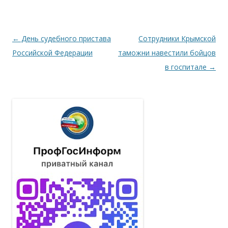
Навигация по записям
←
День судебного пристава
Сотрудники Крымской
Российской Федерации
таможни навестили бойцов
в госпитале
→