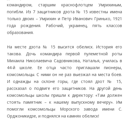
командиром, старшим краснофлотцем Умрихиным,
погибли. Из 7 защитников дзота № 15 известны имена
только двоих – Умрихин и Петр Иванович Гринько, 1921
года рождения. Рабочий, украинец, пять классов
образования.
На месте дзота № 15 высится обелиск. История его
такова. Дочь командира первой пулеметной роты
Михаила Николаевича Садовникова, Наталья, училась в
44-й школе. Ее отца часто приглашали пионеры,
комсомольцы. С ними он не раз выезжал на места боев.
И однажды на склоне горы, где стоял дзот № 15,
рассказал о подвиге его защитников. На другой день
комсомольцы школы пришли к директору: «Там должен
стоять памятник – к нашему выпускному вечеру». Им
помогли комсомольцы Морского завода имени С.
Орджоникидзе, и поднялся на камнях обелиск!