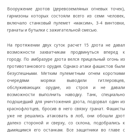
Вооружение дзотов (деревоземляных огневых точек),
гарнизоны которых состояли всего из семи человек,
включало станковый пулемет «максим», 3-4 винтовки,
гранаты и бутылки с зажигательной смесью.
На протяжении двух суток расчет 15 дзота не давал
возможности захватчикам продвинуться вперед к
городу. По амбразуре дзота велся прицельный огонь из
противотанкового орудия. Однако атаки фашистов были
безуспешными. Метким пулеметным огнем короткими
очередями моряки выводили гитлеровцев,
обслуживающих орудие, из строя и не давали
возможности выполнить наводку. Танк, специально
подошедший для уничтожения дзота, подорвал один из
краснофлотцев, бросив в него связку гранат. Фашисты
уже не решались атаковать в лоб, они обошли дзот
далеко стороной и сверху, со склона, подобрались к
дымящимся его останкам. Все защитники во главе с