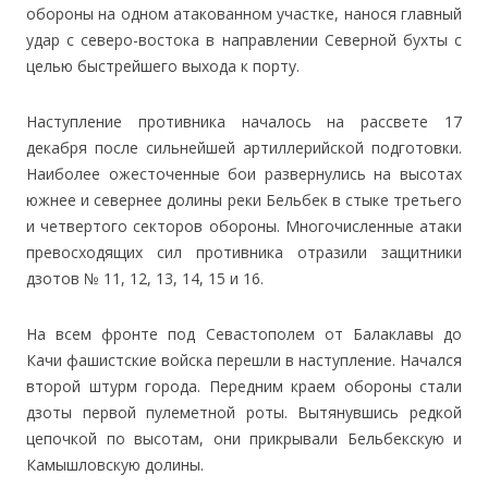
обороны на одном атакованном участке, нанося главный
удар с северо-востока в направлении Северной бухты с
целью быстрейшего выхода к порту.
Наступление противника началось на рассвете 17
декабря после сильнейшей артиллерийской подготовки.
Наиболее ожесточенные бои развернулись на высотах
южнее и севернее долины реки Бельбек в стыке третьего
и четвертого секторов обороны. Многочисленные атаки
превосходящих сил противника отразили защитники
дзотов № 11, 12, 13, 14, 15 и 16.
На всем фронте под Севастополем от Балаклавы до
Качи фашистские войска перешли в наступление. Начался
второй штурм города. Передним краем обороны стали
дзоты первой пулеметной роты. Вытянувшись редкой
цепочкой по высотам, они прикрывали Бельбекскую и
Камышловскую долины.