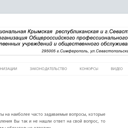
Перейти к содержимому
АНИЗАЦИИ
ЗАКОНОДАТЕЛЬСТВО
КОНКУРСЫ
ВИДЕО
ИЧЕСКАЯ СПРАВКА
НАЛИИ
УРА
ты на наиболее часто задаваемые вопросы, которые
В КОМИТЕТА
мления Вы так и не нашли ответ на свой вопрос, то
мы обязательно ответим.
В ПРЕЗИДИУМА