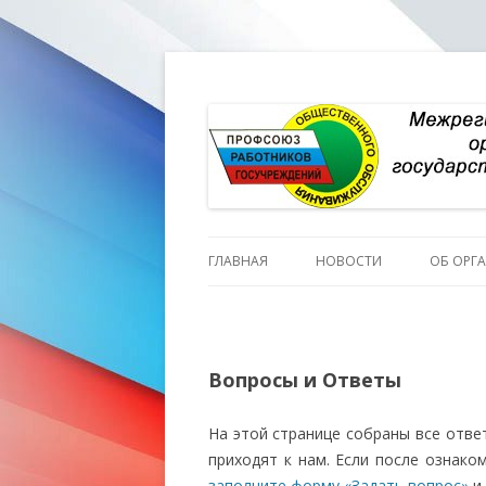
ГЛАВНАЯ
НОВОСТИ
ОБ ОРГ
ИСТОР
ПЕРСО
Вопросы и Ответы
СТРУКТ
На этой странице собраны все отве
СОСТА
приходят к нам. Если после ознако
заполните форму «Задать вопрос»
и 
СОСТА